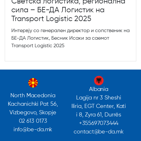
Светска логистика, регионална
сила – БЕ-ДА Логистик на
Transport Logistic 2025
Интервју со генерален директор и сопственик на
БЕ-ДА Логистик, Бесник Исаки за саемот
Transport Logistic 2025
Albania
North Macedonia
Lagija nr 3 Sheshi
Kachanichki Pat 56,
Iliria, EGT Center, Kati
Vizbegovo, Skopje
i 8, Zyra 61, Durrës
02 613 0173
+355697073444
info@be-da.mk
contact@be-da.mk