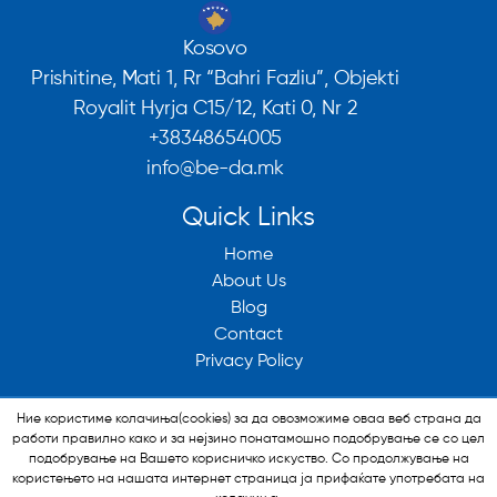
Kosovo
Prishitine, Mati 1, Rr “Bahri Fazliu”, Objekti
Royalit Hyrja C15/12, Kati 0, Nr 2
+38348654005
info@be-da.mk
Quick Links
Home
About Us
Blog
Contact
Privacy Policy
Ние користиме колачиња(cookies) за да овозможиме оваа веб страна да
работи правилно како и за нејзино понатамошно подобрување се со цел
подобрување на Вашето корисничко искуство. Со продолжување на
користењето на нашата интернет страница ја прифаќате употребата на