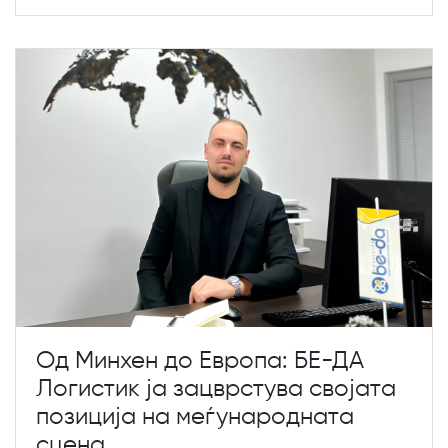
Од Минхен до Европа: БЕ-ДА
Логистик ја зацврстува својата
позиција на меѓународната
сцена