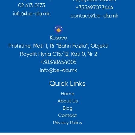
02 613 0173
+355697073444
info@be-da.mk
contact@be-da.mk
Kosovo
Prishitine, Mati 1, Rr “Bahri Fazliu”, Objekti
Royalit Hyrja C15/12, Kati 0, Nr 2
+38348654005
info@be-da.mk
Quick Links
Home
About Us
Blog
Contact
Privacy Policy