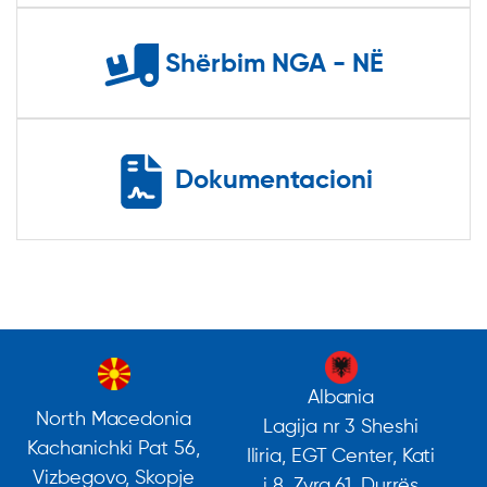
Shërbim NGA - NË
Dokumentacioni
Albania
North Macedonia
Lagija nr 3 Sheshi
Kachanichki Pat 56,
Iliria, EGT Center, Kati
Vizbegovo, Skopje
i 8, Zyra 61, Durrës